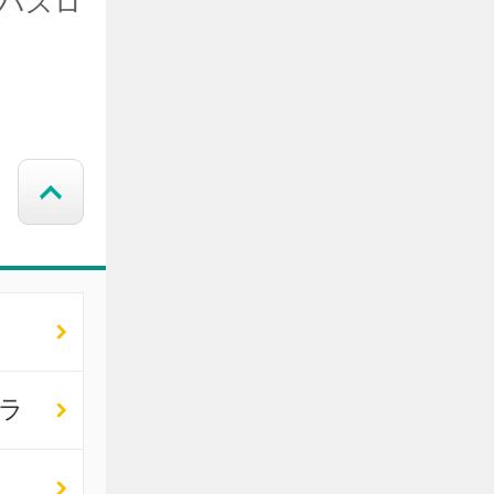
/バスロ
ラ