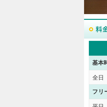
基本
全日
フリ
平日