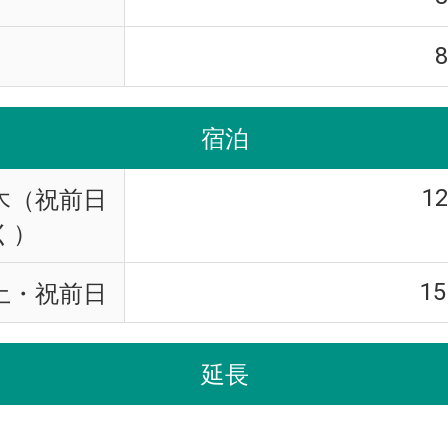
宿泊
1
木（祝前日
く）
15
土・祝前日
延長