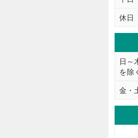
休日
日～
を除
金・