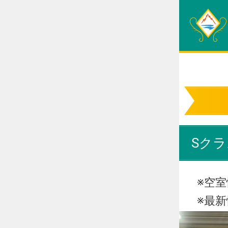
Sクラ
※空室情
※最