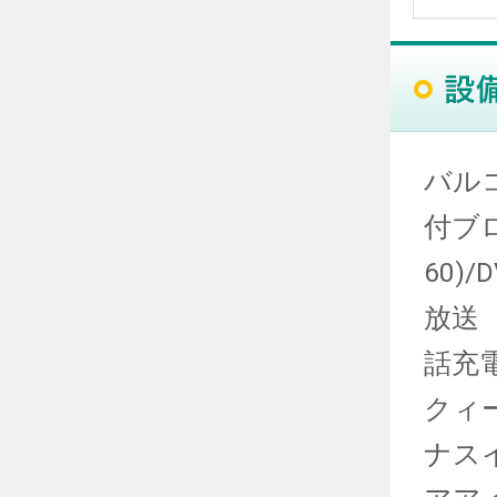
バル
付ブロ
60)
放送（
話充
クィ
ナス