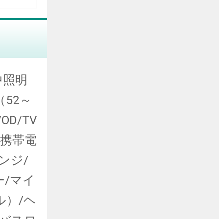
中照明
（52～
OD/TV
h/携帯電
ンジ/
/マイ
ル）/ヘ